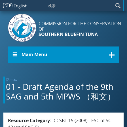
メインコンテンツに移動
🇬🇧
English
COMMISSION FOR THE CONSERVATION
OF
SOUTHERN BLUEFIN TUNA
☰ Main Menu
ホーム
01 - Draft Agenda of the 9th
SAG and 5th MPWS （和文）
Resource Category
CCSBT 15 (2008) - ESC of SC