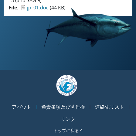
13 (and SAG 9)
File
jp_01.doc
(44 KB)
アバウト
免責条項及び著作権
連絡先リスト
リンク
トップに戻る ^