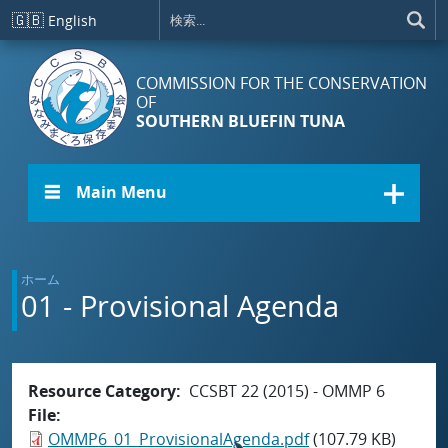
メインコンテンツに移動
🇬🇧
English
COMMISSION FOR THE CONSERVATION
OF
SOUTHERN BLUEFIN TUNA
☰ Main Menu
ホーム
01 - Provisional Agenda
Resource Category
CCSBT 22 (2015) - OMMP 6
File
OMMP6_01_ProvisionalAgenda.pdf
(107.79 KB)