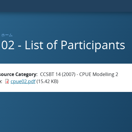
ホーム
02 - List of Participants
source Category
CCSBT 14 (2007) - CPUE Modelling 2
e
cpue02.pdf
(15.42 KB)