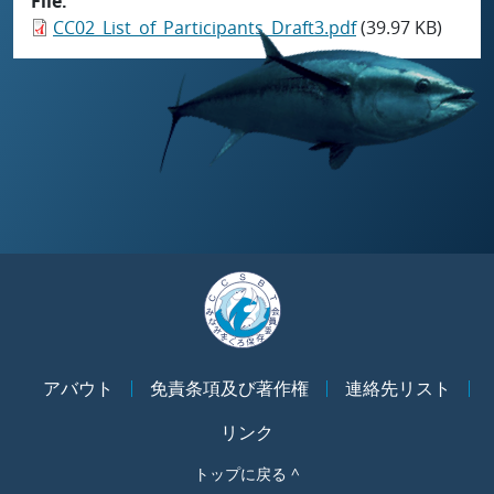
File
CC02_List_of_Participants_Draft3.pdf
(39.97 KB)
アバウト
免責条項及び著作権
連絡先リスト
リンク
トップに戻る ^