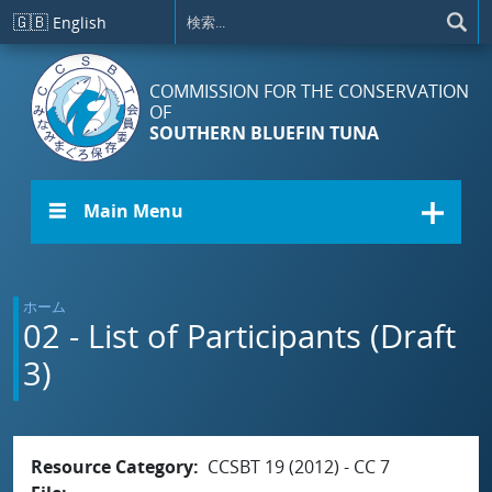
メインコンテンツに移動
🇬🇧
English
COMMISSION FOR THE CONSERVATION
OF
SOUTHERN BLUEFIN TUNA
☰ Main Menu
ホーム
02 - List of Participants (Draft
3)
Resource Category
CCSBT 19 (2012) - CC 7