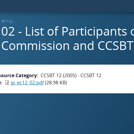
ホーム
02 - List of Participants
Commission and CCS
source Category
CCSBT 12 (2005) - CCSBT 12
e
jp_ec12_02.pdf
(28.98 KB)