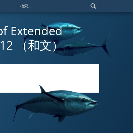
 of Extended
BT12 （和文）