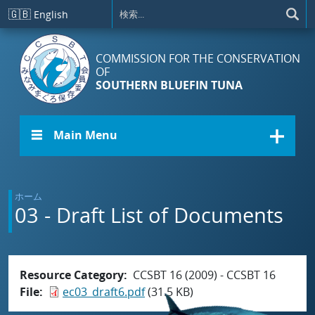
メインコンテンツに移動
🇬🇧
English
COMMISSION FOR THE CONSERVATION
OF
SOUTHERN BLUEFIN TUNA
☰ Main Menu
ホーム
03 - Draft List of Documents
Resource Category
CCSBT 16 (2009) - CCSBT 16
File
ec03_draft6.pdf
(31.5 KB)