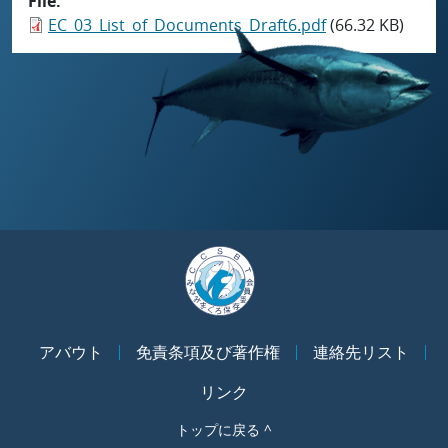
File
EC_03_List_of_Documents_Draft6.pdf
(66.32 KB)
アバウト
免責条項及び著作権
連絡先リスト
リンク
トップに戻る ^