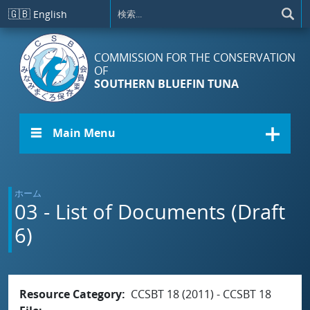
メインコンテンツに移動
🇬🇧
English
COMMISSION FOR THE CONSERVATION
OF
SOUTHERN BLUEFIN TUNA
☰ Main Menu
ホーム
03 - List of Documents (Draft
6)
Resource Category
CCSBT 18 (2011) - CCSBT 18