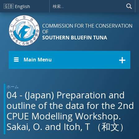
メインコンテンツに移動
🇬🇧
English
COMMISSION FOR THE CONSERVATION
OF
SOUTHERN BLUEFIN TUNA
☰ Main Menu
ホーム
04 - (Japan) Preparation and
outline of the data for the 2nd
CPUE Modelling Workshop.
Sakai, O. and Itoh, T （和文）