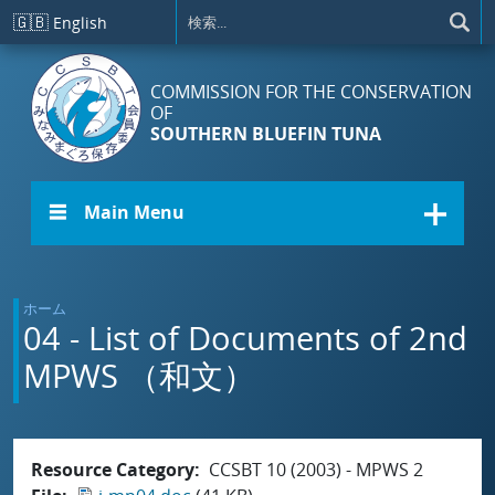
メインコンテンツに移動
🇬🇧
English
COMMISSION FOR THE CONSERVATION
OF
SOUTHERN BLUEFIN TUNA
☰ Main Menu
ホーム
04 - List of Documents of 2nd
MPWS （和文）
Resource Category
CCSBT 10 (2003) - MPWS 2