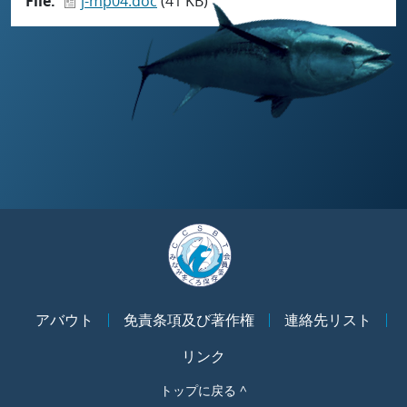
File
j-mp04.doc
(41 KB)
アバウト
免責条項及び著作権
連絡先リスト
リンク
トップに戻る ^