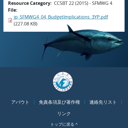
Resource Category
CCSBT 22 (2015) - SFMWG 4
File
jp_SFMWG4_04_BudgetImplications_3YP.pdf
(227.08 KB)
アバウト
免責条項及び著作権
連絡先リスト
リンク
トップに戻る ^