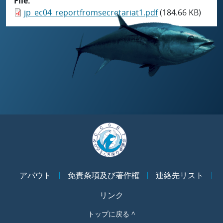
File
jp_ec04_reportfromsecretariat1.pdf
(184.66 KB)
アバウト
免責条項及び著作権
連絡先リスト
リンク
トップに戻る ^