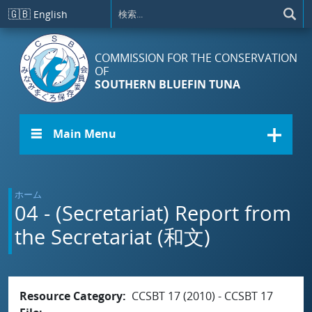
メインコンテンツに移動
🇬🇧
English
COMMISSION FOR THE CONSERVATION
OF
SOUTHERN BLUEFIN TUNA
☰ Main Menu
ホーム
04 - (Secretariat) Report from
the Secretariat (和文)
Resource Category
CCSBT 17 (2010) - CCSBT 17