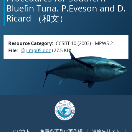
Bluefin Tuna. P.Eveson and D.
Ricard （和文）
Resource Category
CCSBT 10 (2003) - MPWS 2
File
j-mp05.doc
(27.5 KB)
アバウト
免責条項及び著作権
連絡先リスト