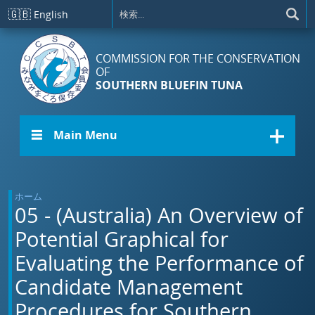
メインコンテンツに移動
🇬🇧
English
COMMISSION FOR THE CONSERVATION
OF
SOUTHERN BLUEFIN TUNA
☰ Main Menu
ホーム
05 - (Australia) An Overview of
Potential Graphical for
Evaluating the Performance of
Candidate Management
Procedures for Southern