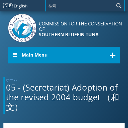
メインコンテンツに移動
🇬🇧
English
COMMISSION FOR THE CONSERVATION
OF
SOUTHERN BLUEFIN TUNA
☰ Main Menu
ホーム
05 - (Secretariat) Adoption of
the revised 2004 budget （和
文）