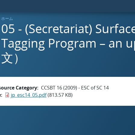
ホーム
05 - (Secretariat) Surfac
Tagging Program – an
文）
source Category
CCSBT 16 (2009) - ESC of SC 14
e
jp_esc14_05.pdf
(813.57 KB)