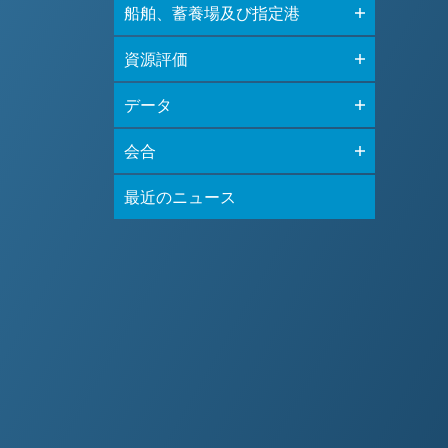
船舶、蓄養場及び指定港
資源評価
データ
会合
最近のニュース