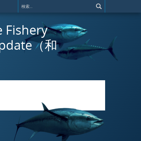
e Fishery
 update（和