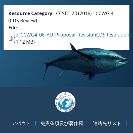
Resource Category
CCSBT 23 (2016) - CCWG 4
(CDS Review)
File
jp_CCWG4_06_AU_Proposal_RevisionCDSResolution.p
(1.12 MB)
アバウト
免責条項及び著作権
連絡先リスト