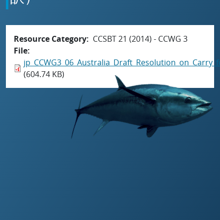
Resource Category
CCSBT 21 (2014) - CCWG 3
File
jp_CCWG3_06_Australia_Draft_Resolution_on_Carry_f
(604.74 KB)