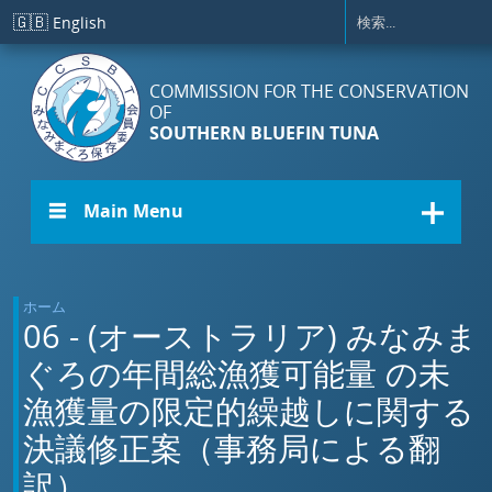
メインコンテンツに移動
🇬🇧
English
COMMISSION FOR THE CONSERVATION
OF
SOUTHERN BLUEFIN TUNA
☰ Main Menu
ホーム
06 - (オーストラリア) みなみま
ぐろの年間総漁獲可能量 の未
漁獲量の限定的繰越しに関する
決議修正案（事務局による翻
訳）