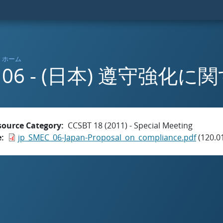
ホーム
06 - (日本) 遵守強化
source Category
CCSBT 18 (2011) - Special Meeting
e
jp_SMEC_06-Japan-Proposal_on_compliance.pdf
(120.0