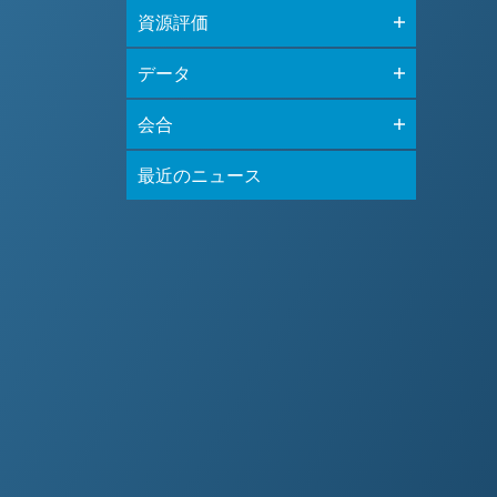
資源評価
データ
会合
最近のニュース