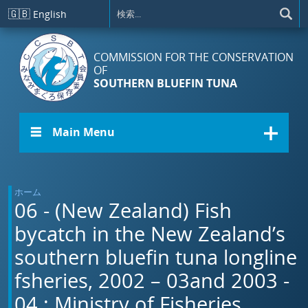
メインコンテンツに移動
🇬🇧
English
COMMISSION FOR THE CONSERVATION
OF
SOUTHERN BLUEFIN TUNA
☰ Main Menu
ホーム
06 - (New Zealand) Fish
bycatch in the New Zealand’s
southern bluefin tuna longline
fsheries, 2002 – 03and 2003 -
04.: Ministry of Fisheries