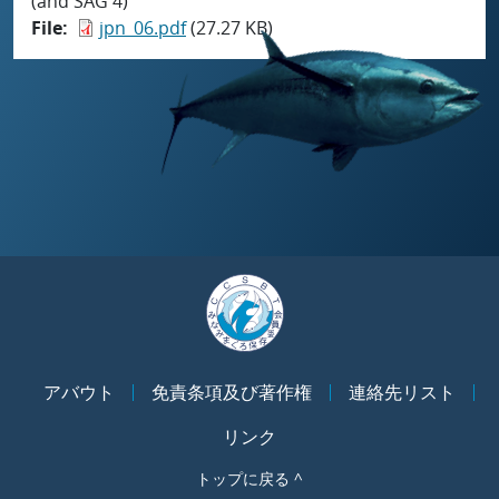
(and SAG 4)
File
jpn_06.pdf
(27.27 KB)
アバウト
免責条項及び著作権
連絡先リスト
リンク
トップに戻る ^