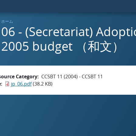
ホーム
06 - (Secretariat) Adopti
2005 budget （和文）
source Category
CCSBT 11 (2004) - CCSBT 11
e
jp_06.pdf
(38.2 KB)