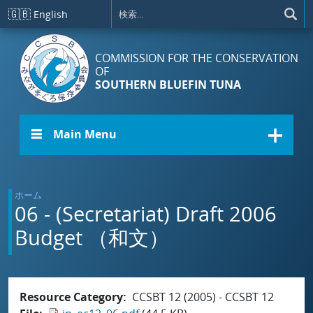
メインコンテンツに移動
🇬🇧
English
COMMISSION FOR THE CONSERVATION
OF
SOUTHERN BLUEFIN TUNA
☰ Main Menu
ホーム
06 - (Secretariat) Draft 2006
Budget （和文）
Resource Category
CCSBT 12 (2005) - CCSBT 12