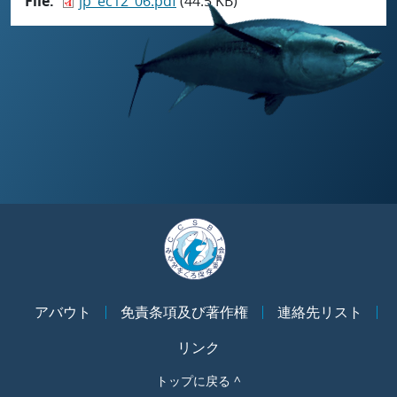
File
jp_ec12_06.pdf
(44.5 KB)
アバウト
免責条項及び著作権
連絡先リスト
リンク
トップに戻る ^