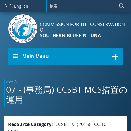
メインコンテンツに移動
🇬🇧
English
COMMISSION FOR THE CONSERVATION
OF
SOUTHERN BLUEFIN TUNA
☰ Main Menu
ホーム
07 - (事務局) CCSBT MCS措置の
運用
Resource Category
CCSBT 22 (2015) - CC 10