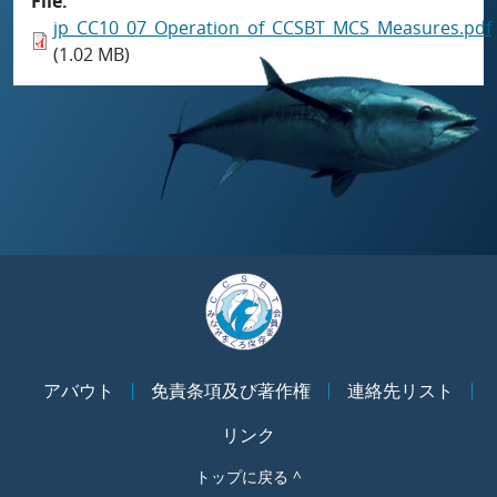
File
jp_CC10_07_Operation_of_CCSBT_MCS_Measures.pdf
(1.02 MB)
アバウト
免責条項及び著作権
連絡先リスト
リンク
トップに戻る ^