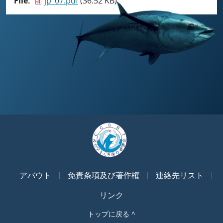
File
jp_07.pdf
(36.52 KB)
アバウト
免責条項及び著作権
連絡先リスト
リンク
トップに戻る ^