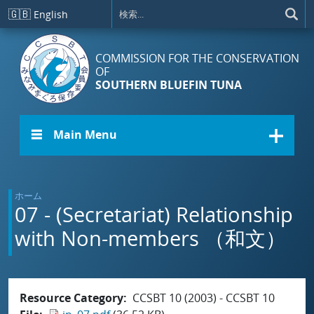
メインコンテンツに移動
🇬🇧
English
COMMISSION FOR THE CONSERVATION
OF
SOUTHERN BLUEFIN TUNA
☰ Main Menu
ホーム
07 - (Secretariat) Relationship
with Non-members （和文）
Resource Category
CCSBT 10 (2003) - CCSBT 10