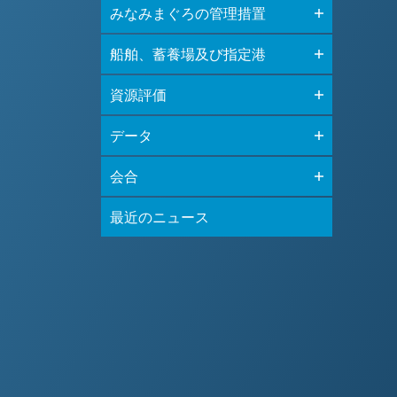
みなみまぐろの管理措置
船舶、蓄養場及び指定港
資源評価
データ
会合
最近のニュース