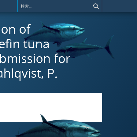
ion of
efin tuna
ubmission for
hlqvist, P.