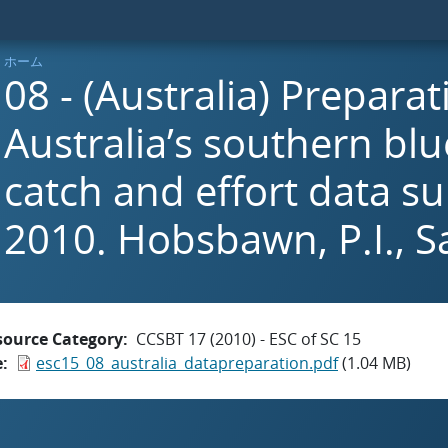
ホーム
08 - (Australia) Preparat
Australia’s southern blu
catch and effort data s
2010. Hobsbawn, P.I., Sa
source Category
CCSBT 17 (2010) - ESC of SC 15
e
esc15_08_australia_datapreparation.pdf
(1.04 MB)