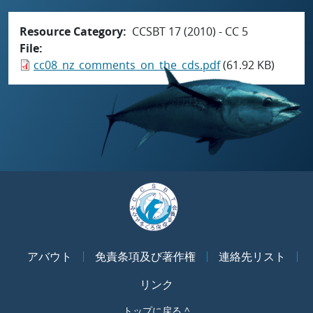
Resource Category
CCSBT 17 (2010) - CC 5
File
cc08_nz_comments_on_the_cds.pdf
(61.92 KB)
アバウト
免責条項及び著作権
連絡先リスト
リンク
トップに戻る ^