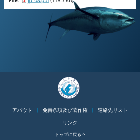
File
jp_08.pdf
(118.3 KB)
アバウト
免責条項及び著作権
連絡先リスト
リンク
トップに戻る ^