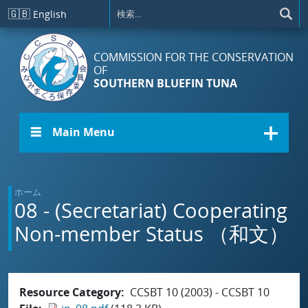
メインコンテンツに移動
🇬🇧
English
COMMISSION FOR THE CONSERVATION
OF
SOUTHERN BLUEFIN TUNA
☰ Main Menu
ホーム
08 - (Secretariat) Cooperating
Non-member Status （和文）
Resource Category
CCSBT 10 (2003) - CCSBT 10