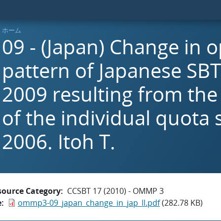
ホーム
09 - (Japan) Change in 
pattern of Japanese SBT 
2009 resulting from the
of the individual quota 
2006. Itoh T.
source Category
CCSBT 17 (2010) - OMMP 3
e
ommp3-09_japan_change_in_jap_ll.pdf
(282.78 KB)