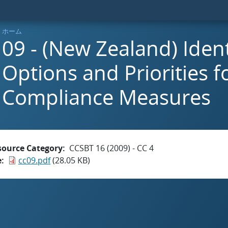
ホーム
09 - (New Zealand) Ident
Options and Priorities f
Compliance Measures
source Category
CCSBT 16 (2009) - CC 4
e
cc09.pdf
(28.05 KB)