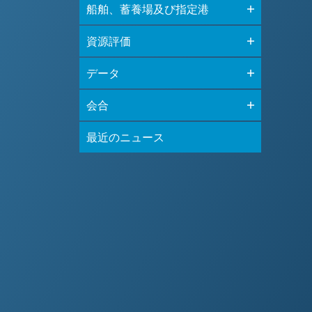
船舶、蓄養場及び指定港
資源評価
データ
会合
最近のニュース