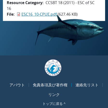
Resource Category
CCSBT 18 (2011) - ESC of SC
16
File
ESC16_10-CPUE.pdf
(627.46 KB)
アバウト
免責条項及び著作権
連絡先リスト
リンク
トップに戻る ^