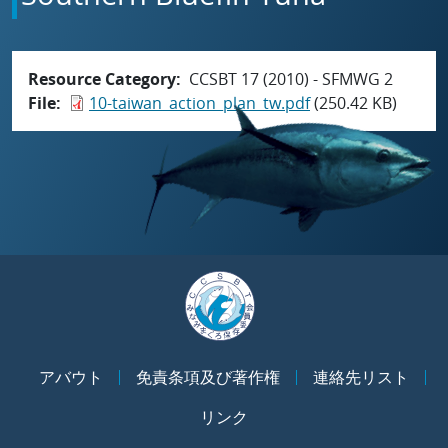
Resource Category
CCSBT 17 (2010) - SFMWG 2
File
10-taiwan_action_plan_tw.pdf
(250.42 KB)
アバウト
免責条項及び著作権
連絡先リスト
リンク