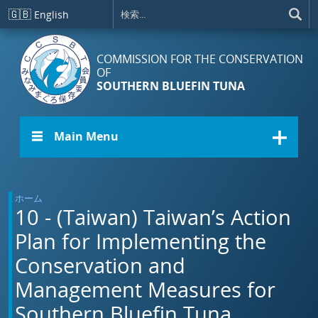
メインコンテンツに移動
🇬🇧
English
COMMISSION FOR THE CONSERVATION
OF
SOUTHERN BLUEFIN TUNA
☰ Main Menu
ホーム
10 - (Taiwan) Taiwan’s Action
Plan for Implementing the
Conservation and
Management Measures for
Southern Bluefin Tuna