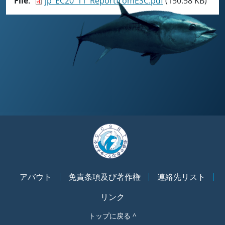
File
jp_EC20_11_ReportfromESC.pdf
(150.58 KB)
アバウト
免責条項及び著作権
連絡先リスト
リンク
トップに戻る ^