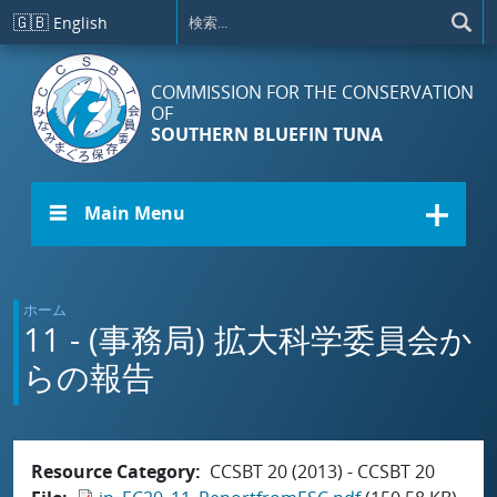
メインコンテンツに移動
🇬🇧
English
COMMISSION FOR THE CONSERVATION
OF
SOUTHERN BLUEFIN TUNA
☰ Main Menu
ホーム
11 - (事務局) 拡大科学委員会か
らの報告
Resource Category
CCSBT 20 (2013) - CCSBT 20