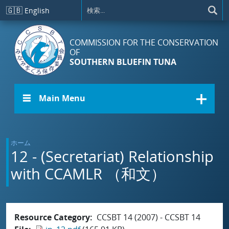
メインコンテンツに移動
🇬🇧
English
COMMISSION FOR THE CONSERVATION
OF
SOUTHERN BLUEFIN TUNA
☰ Main Menu
ホーム
12 - (Secretariat) Relationship
with CCAMLR （和文）
Resource Category
CCSBT 14 (2007) - CCSBT 14