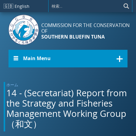
メインコンテンツに移動
🇬🇧
English
COMMISSION FOR THE CONSERVATION
OF
SOUTHERN BLUEFIN TUNA
☰ Main Menu
ホーム
14 - (Secretariat) Report from
the Strategy and Fisheries
Management Working Group
（和文）