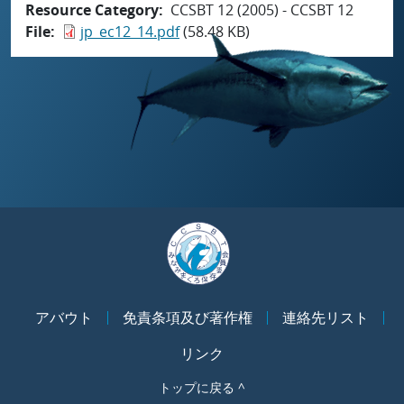
Resource Category
CCSBT 12 (2005) - CCSBT 12
File
jp_ec12_14.pdf
(58.48 KB)
アバウト
免責条項及び著作権
連絡先リスト
リンク
トップに戻る ^