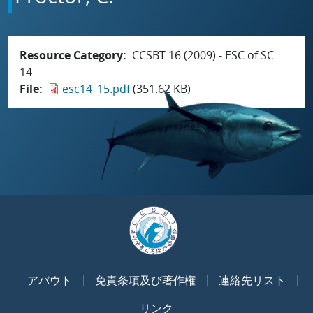
Resource Category
CCSBT 16 (2009) - ESC of SC
14
File
esc14_15.pdf
(351.62 KB)
アバウト
免責条項及び著作権
連絡先リスト
リンク