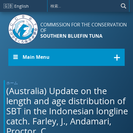
メインコンテンツに移動
🇬🇧
English
COMMISSION FOR THE CONSERVATION
OF
SOUTHERN BLUEFIN TUNA
☰ Main Menu
ホーム
(Australia) Update on the
length and age distribution of
SBT in the Indonesian longline
catch. Farley, J., Andamari,
Proctor, C.