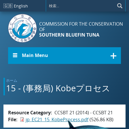
メインコンテンツに移動
🇬🇧
English
COMMISSION FOR THE CONSERVATION
OF
SOUTHERN BLUEFIN TUNA
☰ Main Menu
ホーム
15 - (事務局) Kobeプロセス
Resource Category
CCSBT 21 (2014) - CCSBT 21
File
jp_EC21_15_KobeProcess.pdf
(526.86 KB)