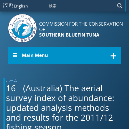
メインコンテンツに移動
🇬🇧
English
COMMISSION FOR THE CONSERVATION
OF
SOUTHERN BLUEFIN TUNA
☰ Main Menu
ホーム
16 - (Australia) The aerial
survey index of abundance:
updated analysis methods
and results for the 2011/12
fishing season