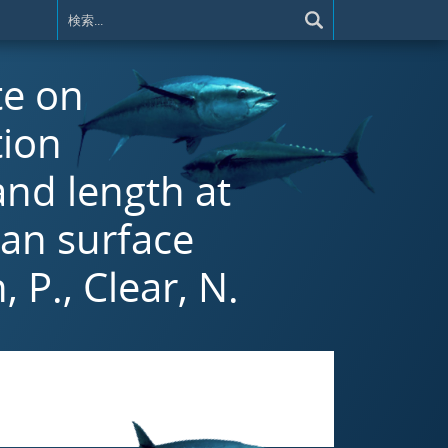
te on
tion
 and length at
ian surface
, P., Clear, N.