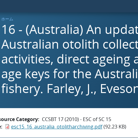
ホーム
16 - (Australia) An upda
Australian otolith collec
activities, direct ageing
age keys for the Austral
fishery. Farley, J., Eveson
source Category
CCSBT 17 (2010) - ESC of SC 15
e
esc15_16_australia_otolitharchiving.pdf
(92.23 KB)