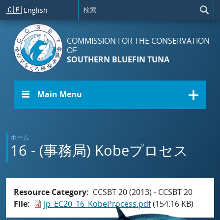
メインコンテンツに移動
🇬🇧
English
COMMISSION FOR THE CONSERVATION
OF
SOUTHERN BLUEFIN TUNA
☰ Main Menu
ホーム
16 - (事務局) Kobeプロセス
Resource Category
CCSBT 20 (2013) - CCSBT 20
File
jp_EC20_16_KobeProcess.pdf
(154.16 KB)