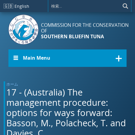
メインコンテンツに移動
🇬🇧
English
COMMISSION FOR THE CONSERVATION
OF
SOUTHERN BLUEFIN TUNA
☰ Main Menu
ホーム
17 - (Australia) The
management procedure:
options for ways forward:
Basson, M., Polacheck, T. and
Davies, C.