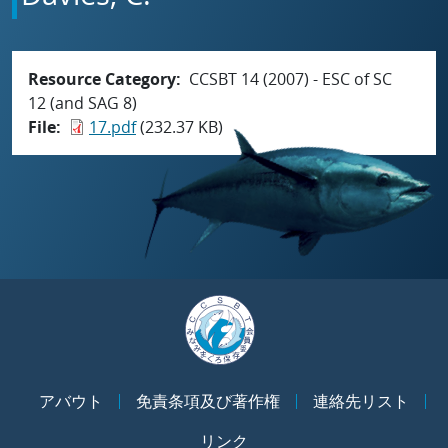
Resource Category
CCSBT 14 (2007) - ESC of SC
12 (and SAG 8)
File
17.pdf
(232.37 KB)
アバウト
免責条項及び著作権
連絡先リスト
リンク