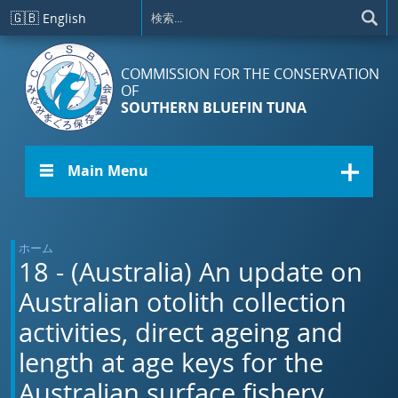
メインコンテンツに移動
🇬🇧
English
COMMISSION FOR THE CONSERVATION
OF
SOUTHERN BLUEFIN TUNA
☰ Main Menu
ホーム
18 - (Australia) An update on
Australian otolith collection
activities, direct ageing and
length at age keys for the
Australian surface fishery