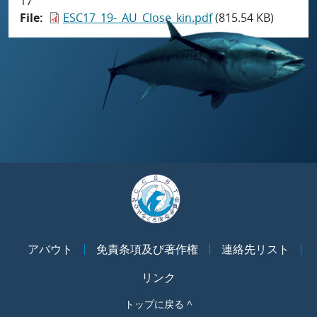
17
File
ESC17_19-_AU_Close_kin.pdf
(815.54 KB)
アバウト
免責条項及び著作権
連絡先リスト
リンク
トップに戻る ^