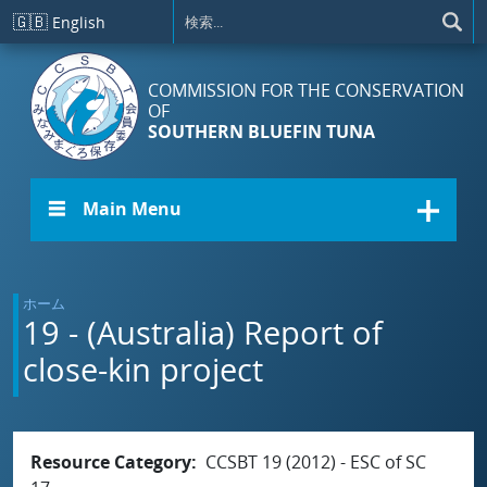
メインコンテンツに移動
🇬🇧
English
COMMISSION FOR THE CONSERVATION
OF
SOUTHERN BLUEFIN TUNA
☰ Main Menu
ホーム
19 - (Australia) Report of
close-kin project
Resource Category
CCSBT 19 (2012) - ESC of SC