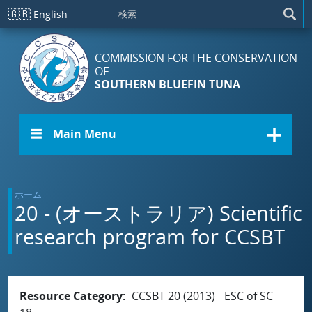
メインコンテンツに移動
🇬🇧
English
COMMISSION FOR THE CONSERVATION
OF
SOUTHERN BLUEFIN TUNA
☰ Main Menu
ホーム
20 - (オーストラリア) Scientific
research program for CCSBT
Resource Category
CCSBT 20 (2013) - ESC of SC