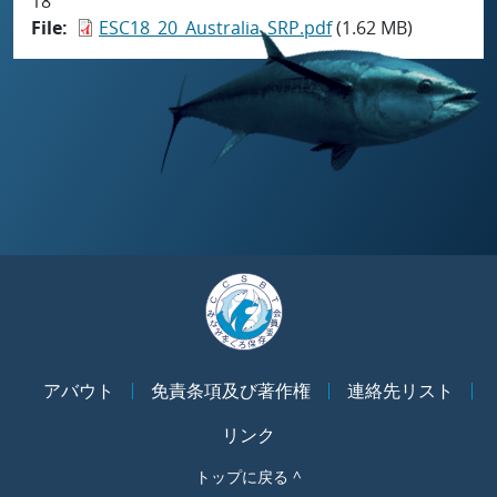
18
File
ESC18_20_Australia_SRP.pdf
(1.62 MB)
アバウト
免責条項及び著作権
連絡先リスト
リンク
トップに戻る ^