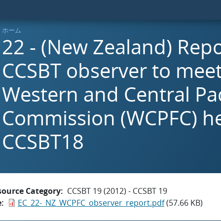
ホーム
22 - (New Zealand) Repo
CCSBT observer to meet
Western and Central Paci
Commission (WCPFC) he
CCSBT18
source Category
CCSBT 19 (2012) - CCSBT 19
e
EC_22-_NZ_WCPFC_observer_report.pdf
(57.66 KB)