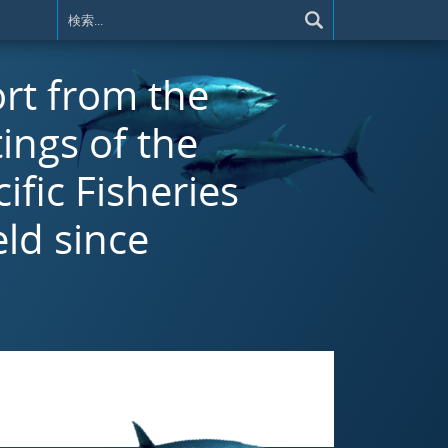
rt from the
ings of the
fic Fisheries
ld since