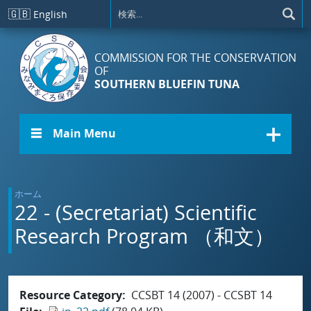
メインコンテンツに移動
🇬🇧
English
COMMISSION FOR THE CONSERVATION
OF
SOUTHERN BLUEFIN TUNA
☰ Main Menu
ホーム
22 - (Secretariat) Scientific
Research Program （和文）
Resource Category
CCSBT 14 (2007) - CCSBT 14