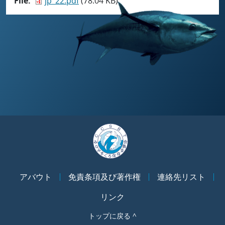
File
jp_22.pdf
(78.04 KB)
アバウト
免責条項及び著作権
連絡先リスト
リンク
トップに戻る ^