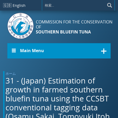
メインコンテンツに移動
🇬🇧
English
COMMISSION FOR THE CONSERVATION
OF
SOUTHERN BLUEFIN TUNA
☰ Main Menu
ホーム
31 - (Japan) Estimation of
growth in farmed southern
bluefin tuna using the CCSBT
conventional tagging data
(Osamu Sakai, Tomoyuki Itoh