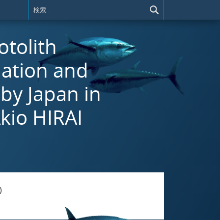
 otolith
mation and
 by Japan in
kio HIRAI
)