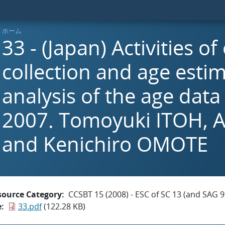
ホーム
33 - (Japan) Activities of
collection and age esti
analysis of the age data
2007. Tomoyuki ITOH, A
and Kenichiro OMOTE
source Category
CCSBT 15 (2008) - ESC of SC 13 (and SAG 9
e
33.pdf
(122.28 KB)