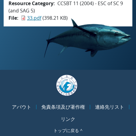
Resource Category
CCSBT 11 (2004) - ESC of SC 9
(and SAG 5)
File
33.pdf
(398.21 KB)
アバウト
免責条項及び著作権
連絡先リスト
リンク
トップに戻る ^