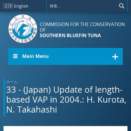
メインコンテンツに移動
🇬🇧
English
COMMISSION FOR THE CONSERVATION
OF
SOUTHERN BLUEFIN TUNA
☰ Main Menu
ホーム
33 - (Japan) Update of length-
based VAP in 2004.: H. Kurota,
N. Takahashi