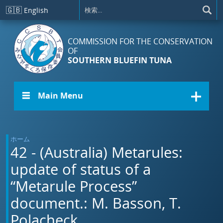
メインコンテンツに移動
🇬🇧
English
COMMISSION FOR THE CONSERVATION
OF
SOUTHERN BLUEFIN TUNA
☰ Main Menu
ホーム
42 - (Australia) Metarules:
update of status of a
“Metarule Process”
document.: M. Basson, T.
Polacheck