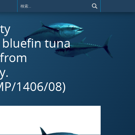
ty
 bluefin tuna
 from
y.
MP/1406/08)