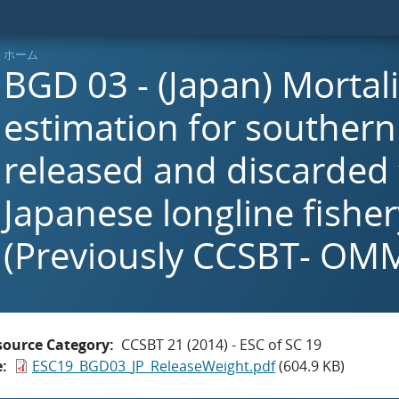
ホーム
BGD 03 - (Japan) Mortali
estimation for southern
released and discarded
Japanese longline fisher
(Previously CCSBT- OM
source Category
CCSBT 21 (2014) - ESC of SC 19
e
ESC19_BGD03_JP_ReleaseWeight.pdf
(604.9 KB)